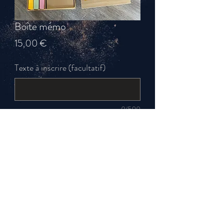
Boîte mémo
Prix
15,00 €
Texte à inscrire (facultatif)
0/500
Quantité
*
Ajouter au panier