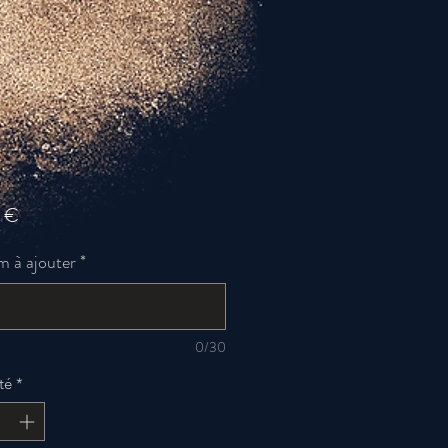
Prix
 €
 à ajouter
*
0/30
té
*