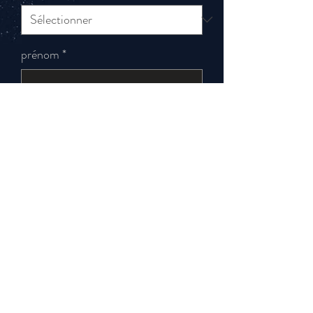
prénom
*
0/20
Quantité
*
Ajouter au panier
Taille 38x45CM
Ajouter un prénom