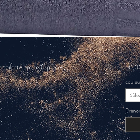
 toilette brodé (3pièces)
50,0
couleu
Séle
Prénom