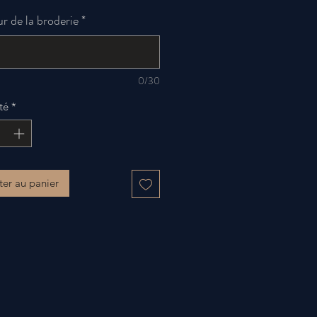
r de la broderie
*
0/30
té
*
ter au panier