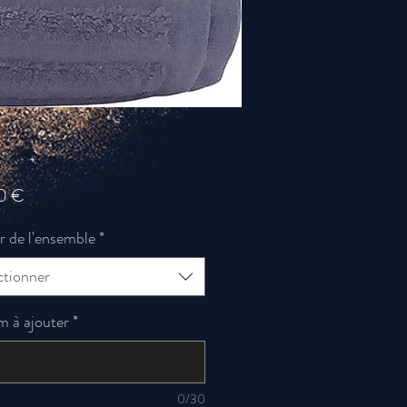
Prix
0 €
r de l'ensemble
*
ctionner
 à ajouter
*
0/30