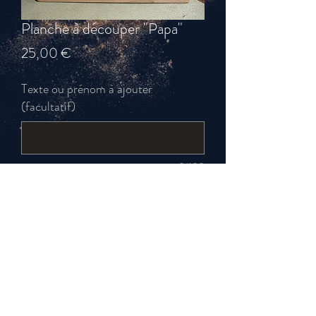
Planche à découper "Papa"
Prix
25,00 €
Texte ou prénom à ajouter
(facultatif)
0/100
Quantité
*
Ajouter au panier