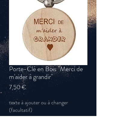
Porte-Clé en Bois "Merci de
m'aider à grandir"
Prix
7,50 €
texte à ajouter ou à changer
(facultatif)