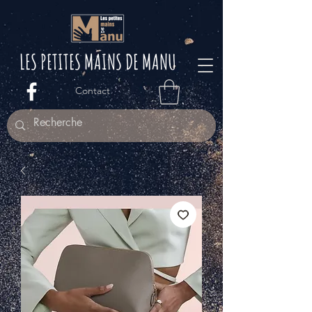
LES PETITES M
AINS DE MANU
Contact