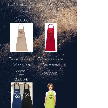
Personnalisable en
Personnalisable en
broderie
flocage
Prix
Prix
27,00 €
25,00 €
Tablier de cuisine
Tablier de cuisine
"Mon super
"Ma recette"
pouvoir"
Prix
25,00 €
Prix
25,00 €