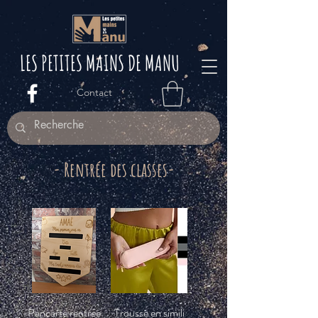
LES PETITES M
AINS DE MANU
Contact
- Rentrée des classes-
Pancarte rentrée
Trousse en simili