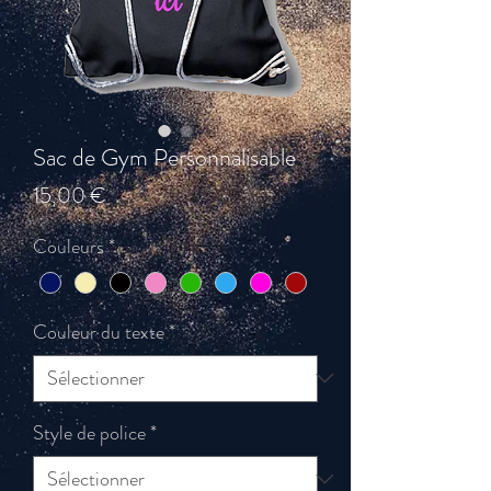
Sac de Gym Personnalisable
Prix
15,00 €
Couleurs
*
Couleur du texte
*
Style de police
*